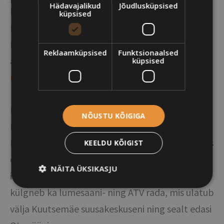
Hädavajalikud
Jõudlusküpsised
kaks silda. Rajal asub üheksa infopunkti.
küpsised
Pikemalt on võimalik tutvuda Soontaga
Looduskaitseala kohta Eesti Looduse
Reklaamküpsised
Funktsionaalsed
artiklist
“Soontaga matkarada Väikese Emajõe
küpsised
metsades”
Erametsa Halduse OÜ kinnistul asub endine
NÕUSTU KÕIGIGA
NSVL Uniküla raketibaasi kompleks. Sõjaväe
hoonestus on suuremalt jaolt lammutatud. Alles
KEELDU KÕIGIST
on veel üks angaar ning osaliselt säilinud
NÄITA ÜKSIKASJU
infrastruktuur (teed). Ettevõtte tegevuskohaga
külgneb ka lumesaani- ning ATV rada, mis ulatub
välja Kuutsemäe suusakeskuseni ning sealt edasi