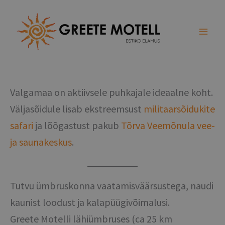
Skip
to
content
Valgamaa on aktiivsele puhkajale ideaalne koht.
Väljasõidule lisab ekstreemsust
militaarsõidukite
safari
ja lõõgastust pakub
Tõrva Veemõnula vee-
ja saunakeskus
.
Tutvu ümbruskonna vaatamisväärsustega, naudi
kaunist loodust ja kalapüügivõimalusi.
Greete Motelli lähiümbruses (ca 25 km