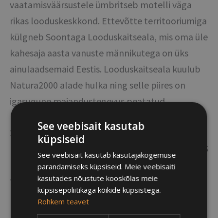
vaatamisväärsustele ümbritseb motelli väga
rikas looduskeskkond. Ettevõtte territooriumiga
külgneb Soontaga Looduskaitseala, mis oma üle
kahesaja aasta vanuste männikutega on üks
ainulaadsemaid Eestis. Looduskaitseala kuulub
Natura2000 alade hulka ning selle piires on
igasugune majandustegevus peatatud.
See veebisait kasutab
28. augustil 2005 avati Soontaga
küpsiseid
Looduskaitsealal RMK poolt ettevalmistatud 3,5
See veebisait kasutab kasutajakogemuse
km pikkune matkarada. Rajal saab tutvuda
parandamiseks küpsiseid. Meie veebisaiti
kasutades nõustute kooskõlas meie
telkimisala ümbritsevate metsadega,
küpsisepoliitikaga kõikide küpsistega.
põigatakse ka Väike Emajõe äärde ja raja
Rohkem teavet
lõpuosas ületatakse Saeveski järvele rajatud