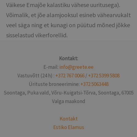
Väikese Emajõe kalastiku vähese uuritusega).
Võimalik, et jõe alamjooksul esineb vähearvukalt
veel säga ning et kunagi on püütud mõned jõkke
sisselastud vikerforellid.
Kontakt:
E-mail:
info@greete.ee
Vastuvõtt (24 h) :
+372 767 0066
/
+372 5399 5808
Ürituste broneerimine:
+372 5063448
Soontaga, Puka vald, Võru-Kuigatsi-Tõrva, Soontaga, 67005
Valga maakond
Kontakt
Estiko Elamus