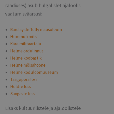
raadiuses) asub hulgalislet ajaloolisi
vaatamisväärsusi:
Barclay de Tolly mausoleum
Hummuli mõis
Käre militaartalu
Helme ordulinnus
Helme koobastik
Helme mõisahoone
Helme koduloomuuseum
Taagepera los
s
Holdre loss
Sangaste loss
Lisaks kultuurilistele ja ajaloolistele