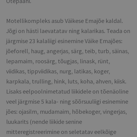
Otepääni.
Motellikompleks asub Väikese Emajõe kaldal.
Jõgi on hästi laevatatav ning kalarikas. Teada on
järgmise 23 kalaliigi esinemine Väike Emajões:
jõeforell, haug, angerjas, särg, teib, turb, säinas,
lepamaim, roosärg, tõugjas, linask, rünt,
viidikas, tippviidikas, nurg, latikas, koger,
karpkala, trulling, hink, luts, koha, ahven, kiisk.
Lisaks eelpoolnimetatud liikidele on tõenäoline
veel järgmise 5 kala- ning sõõrsuuliigi esinemine
jões: ojasilm, mudamaim, hõbekoger, vingerjas,
luukarits (nende liikide senine
mitteregistreerimine on seletatav eelkõige