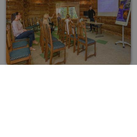
Uuri lisa
Pulm
Privaatne ja hubane koht tähistamiseks koos
majutusega.