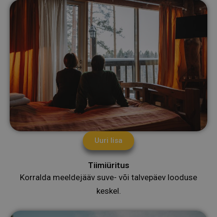
Uuri lisa
Tiimiüritus
Korralda meeldejääv suve- või talvepäev looduse
keskel.