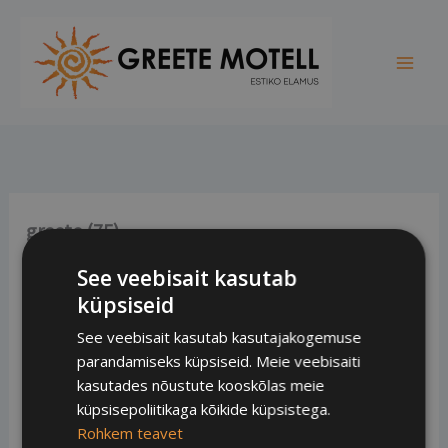
Skip
to
content
greete (75)
By
Evar Pani
/
November 5, 2021
See veebisait kasutab
küpsiseid
See veebisait kasutab kasutajakogemuse
parandamiseks küpsiseid. Meie veebisaiti
kasutades nõustute kooskõlas meie
küpsisepoliitikaga kõikide küpsistega.
Rohkem teavet