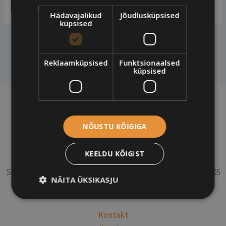
Hädavajalikud
Jõudlusküpsised
küpsised
PREVIOUS
Reklaamküpsised
Funktsionaalsed
küpsised
Kontakt:
NÕUSTU KÕIGIGA
E-mail:
info@greete.ee
Vastuvõtt (24 h) :
+372 767 0066
/
+372 5399 5808
KEELDU KÕIGIST
Ürituste broneerimine:
+372 5063448
Soontaga, Puka vald, Võru-Kuigatsi-Tõrva, Soontaga, 67005
NÄITA ÜKSIKASJU
Valga maakond
Kontakt