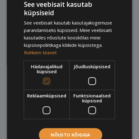
See veebisait kasutab
küpsiseid
See veebisait kasutab kasutajakogemuse
parandamiseks küpsiseid. Meie veebisaiti
kasutades nõustute kooskõlas meie
küpsisepoliitikaga kõikide küpsistega.
Rohkem teavet
Classic
Sauna and jacuzzi
Hädavajalikud
Jõudlusküpsised
küpsised
greete
/
February 26, 2016
Our sauna and jacuzzi offers a great relaxation
Reklaamküpsised
Funktsionaalsed
for any company.
küpsised
NÕUSTU KÕIGIGA