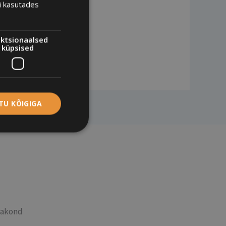
i kasutades
ktsionaalsed
küpsised
TU KÕIGIGA
aakond