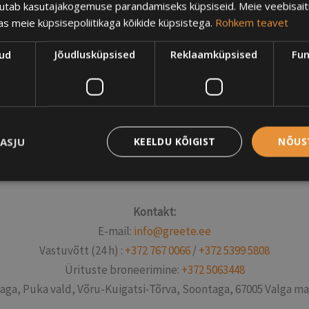
sutab kasutajakogemuse parandamiseks küpsiseid. Meie veebisait
s meie küpsisepoliitikaga kõikide küpsistega.
Rohkem teavet
kud
Jõudlusküpsised
Reklaamküpsised
Fun
KASJU
KEELDU KÕIGIST
NÕUS
Kontakt:
E-mail:
info@greete.ee
Vastuvõtt (24 h) :
+372 767 0066
/
+372 5399 5808
Ürituste broneerimine:
+372 5063448
aga, Puka vald, Võru-Kuigatsi-Tõrva, Soontaga, 67005 Valga m