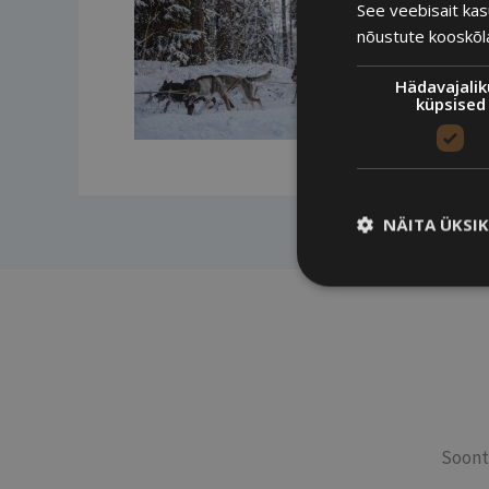
See veebisait ka
nõustute kooskõla
Hädavajali
küpsised
NÄITA ÜKSI
Soont